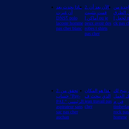
حدة من
2. الآن بعد أن
ماذا يحدث بعد
 الطرق
قمت بتثبيت
أن غيرت
لجعل ا montre
أماكن ا ou je
DNS؟ polo
lacoste homme
peux avoir des
ck pas c
pas cher blanc
robes t shirts
pas cher
يتيح لك
هذا هو المكان
2. تحقق من
 العمل
الذي يبحث ف
حساب "Pay-
jean travail pas
في م
PAL" الرئيسي.
cher
aspirateur sans
timberla
sac pas cher
rock pas
auchan
homme