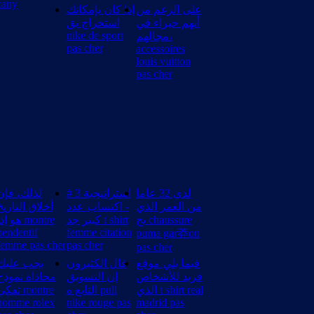
cany
على الرغم من
إذا كان بإمكانك
أنهم خبراء في
استخراج بق
nike de sport
مجالهم،
pas cher
accessoires
louis vuitton
pas cher
لدي 32 عاما
# 3 استراتيجية
لذلك، فإن
من العمر الذي
- اكتساب عدد
أخلاق التاريخ
يح chaussure
كبير جد t shirt
هو إذ montre
pendentif
femme citation
puma gar莽on
femme pas cher
pas cher
pas cher
فيما يلي موقع
قال الكثيرون
يجب عليك
فريد للأشخاص
إن التسويق
محاذاة نموذج
الذي t shirt real
التابع ه pull
تفك montre
homme rolex
nike rouge pas
madrid pas