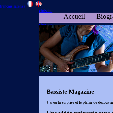
francais
sarenza
christine
Accueil
Biogr
christine
christine
christine
Bassiste Magazine
J’ai eu la surprise et le plaisir de découv
Une vidéo préparée avec O