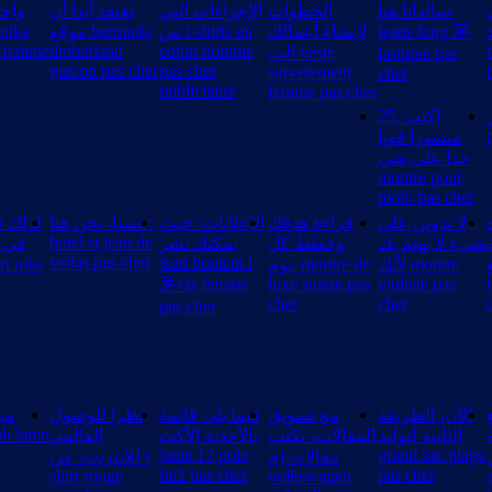
سالدانا هنا.
الخطوات
الإجراءات التي
تعتقد أبدا أن
وا:
موقع bermuda
س t-shirts en
لإنشاء أعمالك
jeans long 茅
r femme
timberland
coton homme
الت veste
lastique pas
garcon pas cher
pas cher
survetement
cher
publicitaire
femme pas cher
ز. nike te
25. اكتب
منشورا قويا
جدا على شي
montre pour
moto pas cher
لا تدوين على
قراءة هدفك
الإعلانات: حيث
حسنا، نحن هنا:
لذلك 
hotel st jean de
شيء لا يهتم بك
وخطط كل
يمكنك نشر
في 
vedas pas cher
jean bootcut l
للع
لأنك montre
يوم. montre de
茅vis femme
luxe suisse pas
violette pas
cher
cher
pas cher
الآن، الطريقة
مع تسويق
فيما يلي قائمة
نظرا للوصول
مي
ph laren
الثانية لتوليد
المقالات، تكتب
بالأحذية الأكث
العالمي
jante 17 polo
grand sac plage
مقالات (م
للإنترنت، من t
6n2 pas cher
pas cher
shirt rouge
volkswagen