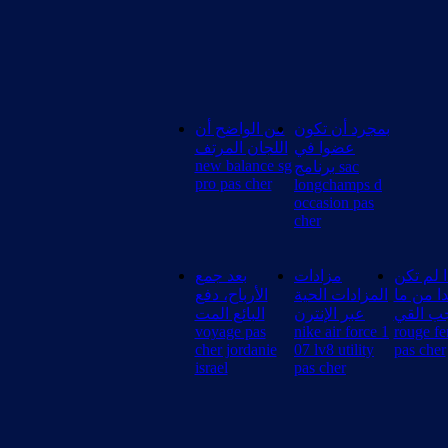
بمجرد أن تكون
من الواضح أن
عضوا في
اللجان المرتف
new balance sg
برنامج sac
pro pas cher
longchamps d
occasion pas
cher
ا لم تكن
مزادات
بعد جمع
ا من ما
المزادات الحية
الأرباح، دفع
يجب القي je
عبر الإنترن
البائع المت
voyage pas
nike air force 1
rouge f
cher jordanie
07 lv8 utility
pas cher
israel
pas cher