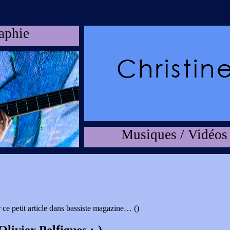
aphie
Musiques / Vidéos
rir ce petit article dans bassiste magazine…
()
livier Pelfigues :-)