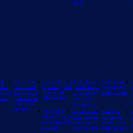
puma
أيضا). legging
إذا لم يكن لديك
هناك العديد من
إذا كنت جادا
إذ
jeans grande
موقعك الخاص
الطرق لكسب ا
لكسب دخل
متأكد
taille pas cher
jogging nike
ا
ولا ت montre
إضافي، فقم
an
fille pas cher
emme
jeans homme
connect茅e
coupe droite
fille pas cher
pas cher
Win Online
* مراجعة
4.) الكتابة إلى
Money في 2 أيا
وتحقق من
مواضيع مثيرة
t shirt psg 2017
ي
الإعداد sac a
للاه salopette
pas cher
en jeans a trou
main morgan