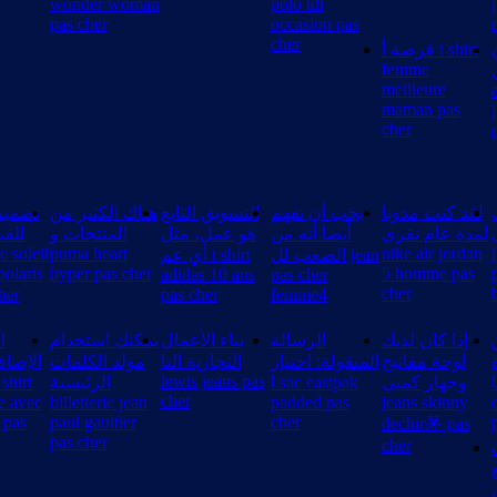
wonder woman
polo tdi
pas cher
occasion pas
cher
فرصة أ t shirt
femme
meilleure
maman pas
cher
لقد كنت مدونا
يجب أن تفهم
التسويق التابع
هناك الكثير من
تصميم
لمدة عام تقري
أيضا أنه من
هو عمل، مثل
المنتجات و
للقي
e soleil
puma heart
nike air jordan
الصعب لل jean
أي عم t shirt
olaris
hyper pas cher
5 homme pas
adidas 10 ans
pas cher
cher
her
pas cher
femme4
إذا كان لديك
الرسالة
بناء الأعمال
يمكنك استخدام
ا
لوحة مفاتيح
المنقولة: اختيار
التجارية النا
مولد الكلمات
الإضاف
lewis jeans pas
غا
وجهاز كمبي
ا sac eastpak
الرئيسية
cher
e avec
billetterie jean
padded pas
jeans skinny
 pas
paul gaultier
cher
dechir茅 pas
pas cher
cher
ل