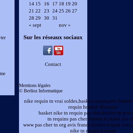
14
15
16
17
18
19
20
21
22
23
24
25
26
27
28
29
30
31
« sept
nov »
Sur les réseaux sociaux
ier
Contact
 me
Mentions légales
© Berlioz Informatique
nike requin tn vrai soldes,basket requin prix femme
requin homme discount
basket nike tn requin pas cher,basket tn pou
tn requins pas cher femme,tn noire pas c
www pas cher tn org avis france,basket requin noir 
nike tn requin homme