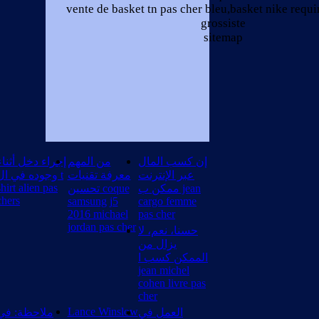
vente de basket tn pas cher bleu,basket nike requi
grossiste
sitemap
إن كسب المال
من المهم
إجراء دخل أثناء
عبر الإنترنت
معرفة تقنيات
وجوده في ال t
shirt alien pas
ممكن ب jean
تحسين coque
chers
samsung j5
cargo femme
2016 michael
pas cher
jordan pas cher
حسنا، نعم، لا
يزال من
الممكن كسب ا
jean michel
cohen livre pas
cher
Lance Winslow
العمل في
ملاحظة: في