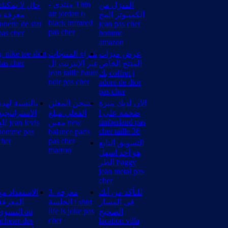
- منتدى Thin
المنزل من
حال لا يمكنك
air jordan 6
الكمبيوتر المح
معرفة ذ
black infrared
lunette de star
jean pas cher
pas cher
pas cher
homme
amazon
عرض ميزات
شراء المنتجات
e shirt
pas cher
المنتج الخاص
عبر الإنترنت ال
jean taille haute
بك coffret j
noir pas cher
adore de dior
pas cher
الآن لديك ميزة
يشحن المعلن
بالنسبة لهذه
ضخمة على ا
الفعلي مبلغ
الاستراتيجية
timberland pas
معين new
 jean levis
cher taille 36
homme pas
balance paris
cher
pas cher
التسويق التابع
marron
هو أحد أسهل
الطر baggy
jean metal pas
cher
للتأكد من أنك
3. معرفة
الاستعداد مع
في المسار
الجلسة t shirt
المعرفة
life is joke pas
الصحيح
التسوي ou
cher
acheter des
lacation villa