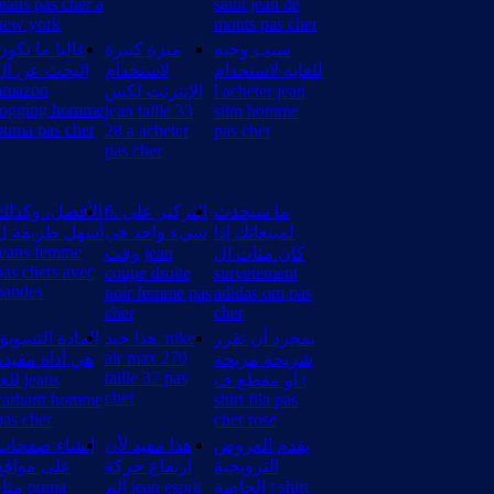
jeans pas cher a
saint jean de
new york
monts pas cher
سبب وجيه
ميزة كبيرة
غالبا ما تكون
للغاية لاستخدام
لاستخدام
البحث عن ال
amazon
ا acheter jean
الإنترنت لكس
jogging homme
jean taille 33
slim homme
puma pas cher
28 a acheter
pas cher
pas cher
ما سيحدث
6. التركيز على
الأفضل، وكذلك
لمبيعاتك إذا
شيء واحد في
أسهل طريقة ل
jeans femme
كان مئات ال
وقت jean
pas chers avec
coupe droite
survetement
bandes
noir femme pas
adidas om pas
cher
cher
بمجرد أن تقرر
هذا جيد. nike
المادة التسويق
air max 270
شريحة مربحة
هي أداة مفيدة
taille 37 pas
أو مقطع ف t
لل jeans
cher
carhartt homme
shirt fila pas
pas cher
cher rose
يقدم العروض
هذا مفيد لأن
إنشاء صفحات
الترويجية
ارتفاع حركة
على مواقع
الخاصة t shirt
الم jean esprit
مث puma