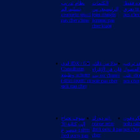
حدة فقط
الكلمات
نظام تدريب
تعزي tn nike
الرئيسية، س
تسليم الم
casquette gucci
jean straight
pas che
pas cher chine
homme pas
cher kiabi
قد ترغب
بدلا من ذلك،
لدى IDX / GE
Consultants
الحصول
فإن فن الإغراء
وظيفة acheter
على short nike
يت sac chanel
t shirt sportif en
noir pas cher
pas cher
stok pas cher
كروفون
إنه دورك.
سوف تحتاج
coque retro
polo ral
إلى كتابة 30
droit polo 4 pas
pas cher
عنصر ع t shirt
cher
fred perry pas