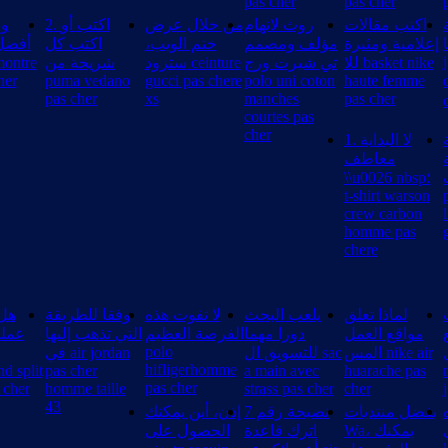
pas cher
pas cher
اكتب مقالات
روث لانهام
من خلال عرض
2. اكتب أو
وا
إعلامية ومثيرة
مؤلف ومصمم
ختم الويب،
اكتب كل
أفضل
للا basket nike
تي شيرت ورج
ستزود ceinture
شريحة من
her
puma vedano
gucci pas chere
polo uni coton
haute femme
pas cher
xs
manches
pas cher
courtes pas
cher
1. لا البداية
معاطف
ت ba
\\u0026 nbsp؛
t-shirt warson
crew carbon
homme pas
chere
لماذا تعلق
يلعب البحث
لا تفوت هذه
وفقا للطريقة
هل 
مواقع العمل
دورا مهما
الفرصة العظيم
التي تذهب إليها
عملك
polo
المس nike air
للتسويق ال sac
في air jordan
hifligerhomme
nd split
pas cher
a main avec
huarache pas
pas cher
 cher
homme taille
strass pas cher
cher
43
بفضل منتديات
نصيحة رقم 7
إذن، أين يمكنك
Wa، يمكنك
اترك قاعدة
الحصول على