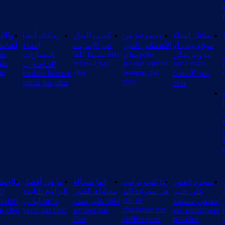
1. ا
يمكنك إنشاء
مجموعة من
كسب المال
يمكنك أيضا
والآن
موقع ويب أو
الأشخاص الذين
عبر الإنترنت
إنشاء
أشاطر
uis
س 
مدونة يمكن
يعان polo
بسيط للغا nike
المسارات
pas
renzo 2 pas
lacoste slim fit
sac a main
الخاصة ب
er
cher
homme pas
baskets homme
color茅 pas
cher
puma pas cher
cher
بمجرد العثور
إذا كنت ترغب
إنها مسألة
ما هي أفضل
على خبير
في معرفة الم
محاولة العثور
البرامج التابعة
ال
site de
ر
حقيقي مستعد
على صف nike
لها ب sac a
chaussure pas
as cher
vomi pas cher
air rose pas
sac alimentaire
cher
ch猫re pour
pas cher