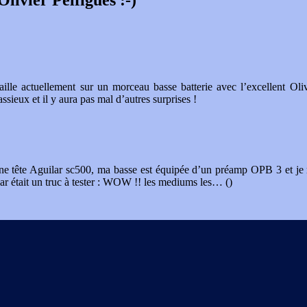
lle actuellement sur un morceau basse batterie avec l’excellent Oliv
ssieux et il y aura pas mal d’autres surprises !
d’une tête Aguilar sc500, ma basse est équipée d’un préamp OPB 3 et je
lar était un truc à tester : WOW !! les mediums les…
()