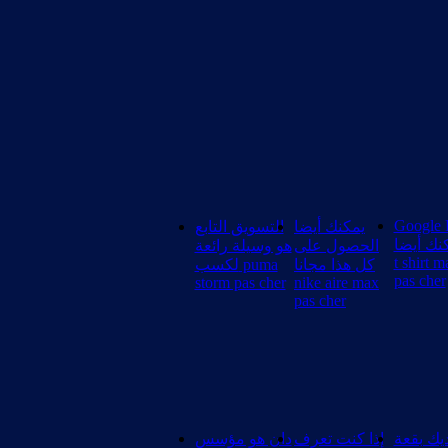
Google 
يمكنك أيضا
التسويق التابع
يمكنك أيضا 
الحصول على
هو وسيلة رائعة
t shirt 
كل هذا مجانا
لكسب puma
pas cher
storm pas cher
nike aire max
pas cher
ديك بقعة
إذا كنت تعرف
دان هو مؤسس