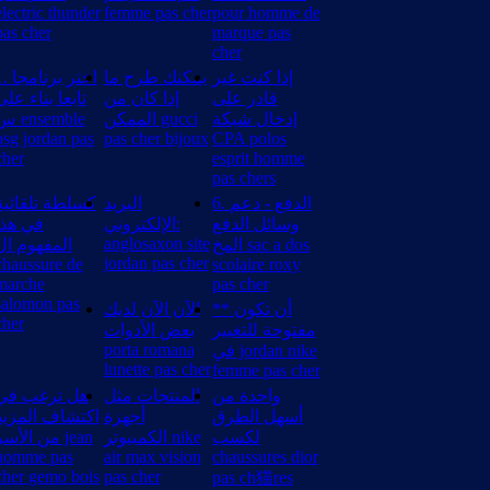
electric thunder
femme pas cher
pour homme de
pas cher
marque pas
cher
إذا كنت غير
يمكنك طرح ما
اختر برنامج
قادر على
إذا كان من
تابعا بناء على
إدخال شبكة
الممكن gucci
ensemble
psg jordan pas
pas cher bijoux
CPA polos
cher
esprit homme
pas chers
6. الدفع - دعم
البريد
كسلطة تلقائية
وسائل الدفع
الإلكتروني:
في هذا
anglosaxon site
المخ sac a dos
المفهوم ال
jordan pas cher
chaussure de
scolaire roxy
marche
pas cher
salomon pas
** أن تكون
الآن الآن لديك
cher
مفتوحة للتغيير
بعض الأدوات
porta romana
في jordan nike
lunette pas cher
femme pas cher
واحدة من
المنتجات مثل
هل ترغب في
أسهل الطرق
أجهزة
اكتشاف المزيد
لكسب
الكمبيوتر nike
من الأس jean
homme pas
air max vision
chaussures dior
cher gemo bois
pas cher
pas ch猫res