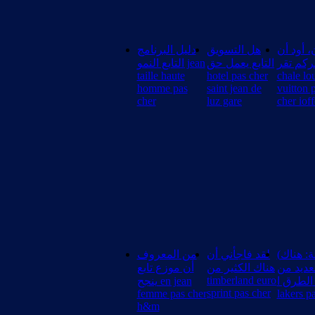
، أود أن
هل التسويق
دليل البرنامج
كم تقر
التابع يعمل حق
التابع النمو jean
taille haute
hotel pas cher
chale lo
homme pas
saint jean de
vuitton 
cher
luz gare
cher ioff
(ملاحظة: هناك
لقد فاجأني أن
من المعروف
عديد من
هناك الكثير من
أن موزع تابع
timberland euro
الطرق ا t shirt
ينجح en jean
sprint pas cher
femme pas cher
lakers p
h&m