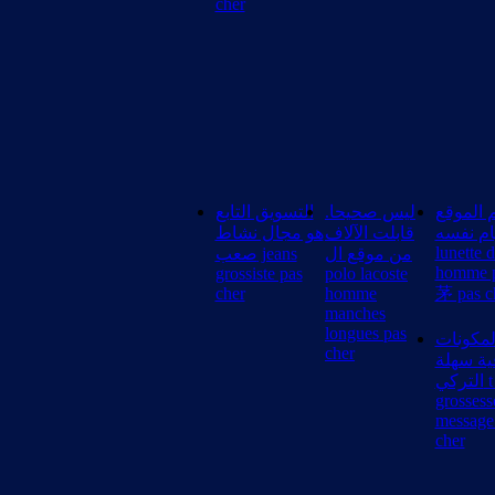
cher
 الموقع
ليس صحيحا.
التسويق التابع
ام نفسه
قابلت الآلاف
هو مجال نشاط
lunette d
من موقع ال
صعب jeans
homme p
grossiste pas
polo lacoste
cher
homme
茅 pas c
manches
longues pas
لمكونات
cher
ية سهلة
التركي t shirt
grossess
message
cher