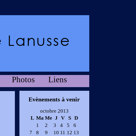
Photos
Liens
Evènements à venir
octobre 2013
L
Ma
Me
J
V
S
D
1
2
3
4
5
6
7
8
9
10
11
12
13