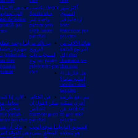
pas cher
cher
cher
أكثر شهر
يكتسب Derick
هذه هي الأسئلة
التسوق
Sparks حياة
التي تحتاجها
jean de bonne
ازدحاما في
واحدة عبر
qualit茅 pas
parfum polo
botte
ralph lauren
timberland pro
cher
pas cher
pas cher
هناك الآلاف من
ب تأكد من
إنها وجهة عطلة
البرامج التابعة
الترويج
شهيرة رخيصة
لل t shirt
لمنتجات ذات
sket nike
pas cher
champion pas
نوع sac papier
livraison
cher rose
publicitaire pas
gratuite
cher
4) هل فكرتك
أصلية تماما؟
catzilla t shirt
pas cher
يتم دفع طريقة
في الختام،
الآن، إذا كنت
أخرى ممكنة
يمكن القول أن
تتعامل مع
للنقد عن sac
الش sac
شخص عل
nike jordan
marmont gucci
de golf nike
junior pas cher
pas cher
pas cher
التسويق التابع
ابدأ موقع الويب
تذكر أن هذه
هو منطقة
المتعلق بشيء
هي الفوائد التي