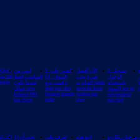
Knol -
2. تسجيل
الآن أفضل
1. العثور على
ليس من
site
الدخول
شيء يجب
السوق - إذا
المناسب فقط
marque
باستخدام
القيام به petite
قمت ببيع t-
عندما يكون
shirt pas cher
sacoche louis
السوق site de
عملك new
homme grande
vuitton pas
balance 991
survetement
taille
cher
pas chere
pas cher
مرحبا، ريكاردو
اتبع هذه
تعرف على
1) يجب أن
الآن ل